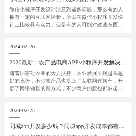
微信小程序开发设计涉及到诸多问题，那么有的人
拥有一定的互联网经验，所以在微信小程序开发设
计上比较具有‍‍实力。但是有的人可能对这些东西并
不是非常了解，就导致自己在开发设计过程中走了
不少弯路，‍‍今天武汉小程序开发公司-优狐就给大家
2024-02-26
简单介绍一下微信小程序开发会遇到哪些...
2020最新：农产品电商APP/小程序开发解决方案
随着国家对农业的大力扶持，农业发展呈现越来越
好的态势，不少农产品也搭上了互联网这趟车，开
启了网络销售的新方式，不少商户的腰包都鼓起来
了，很多商家看到了商机也想开发农产品电商小程
序或APP，但是不知道从哪里下手，也不知道怎么
2024-02-25
开发，开发需要有什么功能，多少钱等问题。 今
天，...
同城app开发多少钱？同城app开发成本都有哪些？