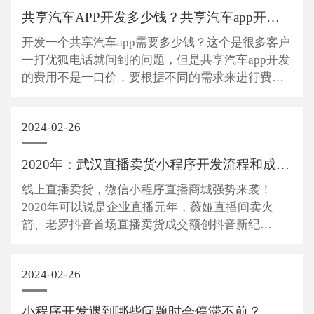
共享汽车APP开发多少钱？共享汽车app开发成本介绍
开发一个共享汽车app需要多少钱？这个是很多客户
一打优狐电话就问到的问题，但是共享汽车app开发
的费用不是一口价，要根据不同的需求来进行费用
计算的，因为有些需求好实现，有些需求实现起来
比较困难，所以就需要很多的时间，从而费用就会
2024-02-26
有增加，那么开发一个共享汽车app的费用都有哪...
2020年：武汉直播卖货小程序开发流程和成本介绍
线上直播卖货，微信小程序直播商城强势来袭！
2020年可以说是企业直播元年，薇娅直播间卖火
箭、老罗抖音首场直播卖货成交额创抖音新纪
录……一系列新闻说明直播带货的商业价值正得到
广泛认可。而一场成功的直播交易量远超实体门店
2024-02-26
数月的业绩，可以说直播带货已是大势所趋。 小程
序直播是...
小程序开发遇到哪些问题时会停滞不前？