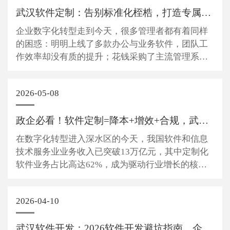
武汉软件定制：告别标准化桎梏，打造专属业务数字引擎
企业数字化转型走到今天，很多管理者都有着同样
的困惑：明明上线了多款办公与业务软件，团队工
作效率却没有质的提升；花钱采购了主流管理系
统，依旧要靠人工补录数据、跨平台对账；业务在
不断扩张、流程在持续优化，买来的标准化软件却
2026-05-08
始终一成不变，反而成为业务运转的桎梏。 市面上
标准化通用软件，是为海量客户打造的通...
政企必看！软件定制=降本+增效+合规，武汉优狐解锁数字...
在数字化转型进入深水区的今天，我国软件和信息
技术服务业业务收入已突破13万亿元，其中定制化
软件业务占比高达62%，成为驱动行业增长的核心
动力。但很多企业仍在将就用通用软件硬套自身业
务，要么功能冗余、操作繁琐，浪费人力成本；要
2026-04-10
么功能缺失、无法适配核心流程，沦为摆设；要么
系统割裂、数据不通，形成信息孤岛，让...
武汉软件开发：2026软件开发避坑指南，企业如何用定制...