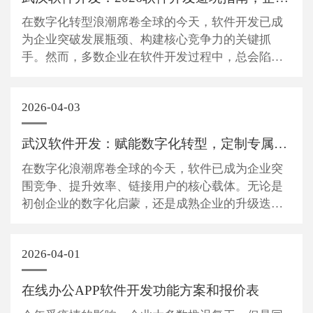
在数字化转型浪潮席卷全球的今天，软件开发已成
为企业突破发展瓶颈、构建核心竞争力的关键抓
手。然而，多数企业在软件开发过程中，总会陷入
需求混乱、成本超支、周期延误、质量堪忧的困境
要么盲目选择通用软件无法适配自身业务，要么自
2026-04-03
建团队面临人才缺口，要么合作外包遭遇技术不达
标、售后无保障等问题。2026年，随着低代...
武汉软件开发：赋能数字化转型，定制专属软件开发解决...
在数字化浪潮席卷全球的今天，软件已成为企业突
围竞争、提升效率、链接用户的核心载体。无论是
初创企业的数字化启蒙，还是成熟企业的升级迭
代，一款贴合需求、高效稳定、体验优质的软件，
都能成为撬动增长的关键力量。我们武汉优狐云力
2026-04-01
信息技术有限公司（简称武汉优狐），深耕软件开
发领域近二十年，以技术为基、以需求为核...
在线办公APP软件开发功能方案和报价表