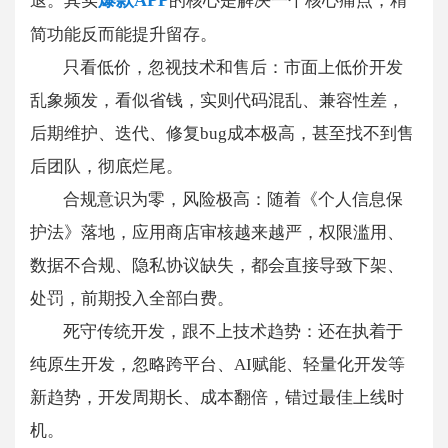
爆款APP
退。其实
的核心是解决一个核心痛点，精
简功能反而能提升留存。
只看低价，忽视技术和售后：市面上低价开发
乱象频发，看似省钱，实则代码混乱、兼容性差，
后期维护、迭代、修复bug成本极高，甚至找不到售
后团队，彻底烂尾。
合规意识为零，风险极高：随着《个人信息保
护法》落地，应用商店审核越来越严，权限滥用、
数据不合规、隐私协议缺失，都会直接导致下架、
处罚，前期投入全部白费。
死守传统开发，跟不上技术趋势：还在执着于
纯原生开发，忽略跨平台、AI赋能、轻量化开发等
新趋势，开发周期长、成本翻倍，错过最佳上线时
机。