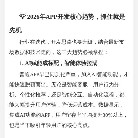
💡 2026年APP开发核心趋势，抓住就是
先机
行业在迭代，开发思路也要升级，结合最新市
场数据和技术走向，这三大趋势必须拿捏：
1. AI赋能成标配，智能体验拉满
普通APP早已同质化严重，加入AI智能功能，才
能快速脱颖而出。无论是智能客服、用户行为分
析、个性化推荐，还是智能交互、自动化流程，都
能大幅提升用户体验，降低运营成本。数据显示，
集成AI功能的APP，用户留存率平均提升30%以上，
也是当下吸引年轻用户的核心亮点。