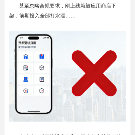
甚至忽略合规要求，刚上线就被应用商店下
架，前期投入全部打水漂……