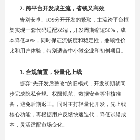
2. 跨平台开发成主流，省钱又高效
告别安卓、iOS分开开发的繁琐，主流跨平台框
架实现一套代码适配双端，开发周期缩短50%，成
本降低40%，同时保证流畅度和稳定性，兼顾性价
比和用户体验，特别适合中小微企业和初创项目。
3. 合规前置，轻量化上线
摒弃“先开发后整改”的旧模式，开发初期就同
步完成隐私合规、权限规范、数据安全等审核准
备，避免后期返工。同时主打轻量化开发，先上线
核心功能，再根据用户反馈快速迭代，降低试错成
本，灵活适配市场变化。