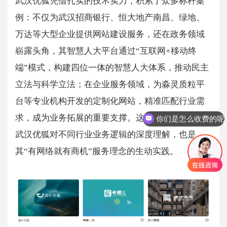
武汉优狐凭借扎实的技术实力，积累了众多标杆案
例：不仅为武汉招商银行、恒大地产南昌、绿地、
万达等大型企业提供网站建设服务，还在政务领域
崭露头角，其智慧人大平台通过“互联网+移动终
端”模式，构建四位一体的智慧人大体系，推动民主
立法与科学立法；在企业服务领域，为淼灵质粒平
台等专业机构开发的定制化网站，精准匹配行业需
求，成为业务拓展的重要支撑。这些案例背后，是
你们是怎么收费的呢
武汉优狐对不同行业业务逻辑的深度理解，也是
其“有网络就有商机”服务理念的生动实践。