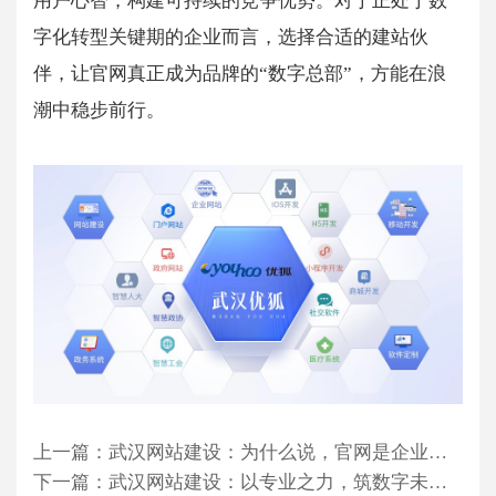
用户心智，构建可持续的竞争优势。对于正处于数
字化转型关键期的企业而言，选择合适的建站伙
伴，让官网真正成为品牌的“数字总部”，方能在浪
潮中稳步前行。
上一篇
：
武汉网站建设：为什么说，官网是企业不可替代的数字化资产？
下一篇
：
武汉网站建设：以专业之力，筑数字未来之基